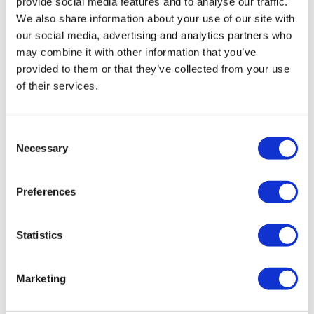
provide social media features and to analyse our traffic.
We also share information about your use of our site with
our social media, advertising and analytics partners who
may combine it with other information that you’ve
ポリテツ®荷姿・輸送車
provided to them or that they’ve collected from your use
of their services.
また、取扱商品として、金属塩系の消臭剤「ダッ
シュエース®」や脱水性に優れた有機高分子凝集
Consent
剤「テツフロック®」などもあります。
Necessary
Selection
当社の営業モットーとして、単なるメーカーとし
Preferences
てではなく、営業マンが客先のニーズに対し最適
な水処理方法を指導、助言するなど、きめ細かい
Statistics
営業展開を行っています。
今後は、客先並びに社会の環境に対する意識が
Marketing
高まるなか、研究開発部門と連携し、常に時代