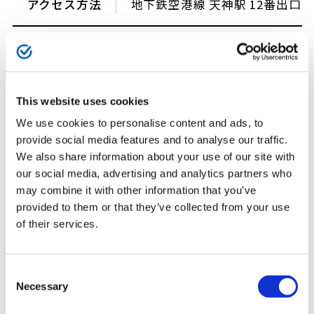
アクセス方法
地下鉄空港線 天神駅 12番出口
This website uses cookies
We use cookies to personalise content and ads, to
provide social media features and to analyse our traffic.
We also share information about your use of our site with
our social media, advertising and analytics partners who
may combine it with other information that you’ve
provided to them or that they’ve collected from your use
of their services.
Consent
Necessary
GoogleMAPを別ウインドウで表示する
Selection