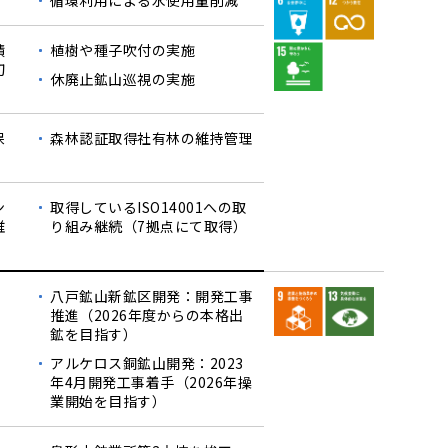
循環利用による水使用量削減
積
植樹や種子吹付の実施
切
休廃止鉱山巡視の実施
保
森林認証取得社有林の維持管理
ン
取得しているISO14001への取
維
り組み継続（7拠点にて取得）
八戸鉱山新鉱区開発：開発工事
推進（2026年度からの本格出
鉱を目指す）
アルケロス銅鉱山開発：2023
年4月開発工事着手（2026年操
業開始を目指す）