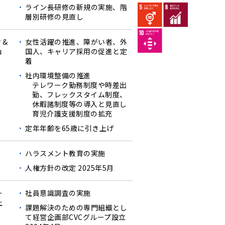
ライン長研修の新規の実施、階
層別研修の見直し
ィ&
女性活躍の推進、障がい者、外
ョ
国人、キャリア採用の促進と定
着
社内環境整備の推進
テレワーク勤務制度や時差出
勤、フレックスタイム制度、
休暇諸制度等の導入と見直し
育児介護支援制度の拡充
定年年齢を65歳に引き上げ
ハラスメント教育の実施
人権方針の改定 2025年5月
ー
社員意識調査の実施
上
課題解決のための専門組織とし
て経営企画部CVCグループ設立