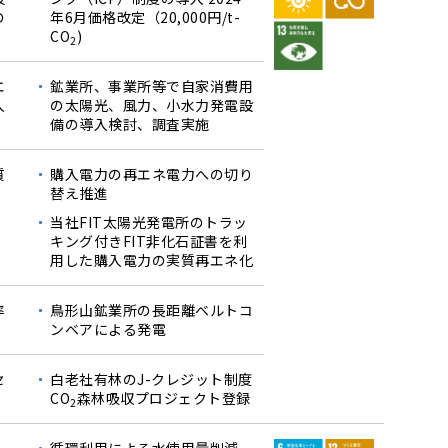
の
年6月価格改定（20,000円/t-
CO
)
2
エ
鉱業所、事業所等で自家消費用
入
の太陽光、風力、小水力発電設
備の導入検討、調査実施
質
購入電力の再エネ電力への切り
替え推進
当社FIT太陽光発電所のトラッ
キング付きFIT非化石証書を利
用した購入電力の実質再エネ化
率
鳥形山鉱業所の長距離ベルトコ
ンベアによる発電
セ
白老社有林のJ-クレジット制度
CO
森林吸収プロジェクト登録
2