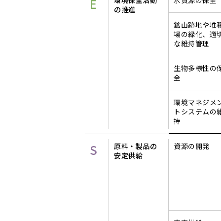
E
環境保全活動
水資源の保全
の推進
鉱山跡地や堆
場の緑化、適
な維持管理
生物多様性の
全
環境マネジメ
トシステムの
持
S
原料・製品の
資源の開発
安定供給