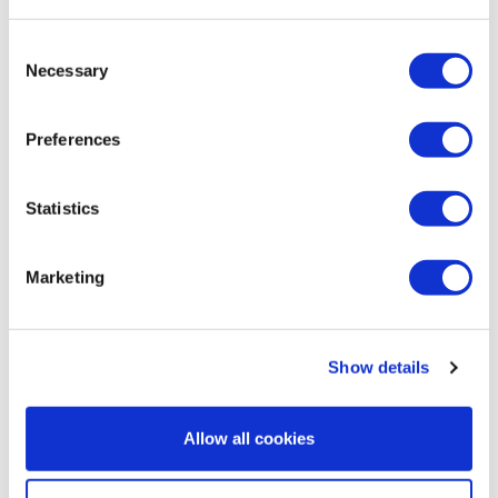
フィジー共和国
Consent
Necessary
Selection
世界を舞台にする資源開発は、一朝一夕にしてな
るものではなく、そこには様々なリスク（不確
Preferences
実性）があります。探鉱には「千三つ」と呼ばれ
るように1000ある有望な鉱床のうち事業化に至
Statistics
るものはたったの３つという例えのとおり地質
学的なリスク、開発対象となる国・地域のカント
Marketing
リーリスクなど鉱山の開発と切り離せないリス
クに加え、近年は目的とする鉱床の奥地化・深部
Show details
化による開発コストの増加や資源ナショナリズム
の多様化といったリスクにも直面しています。
Allow all cookies
日鉄鉱業は、設立以来、一貫して地下資源の開発